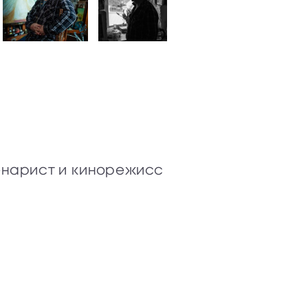
В
енарист и кинорежисс