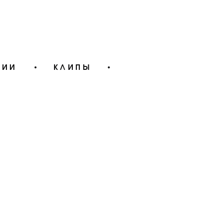
ЦИИ
•
КЛИПЫ
•