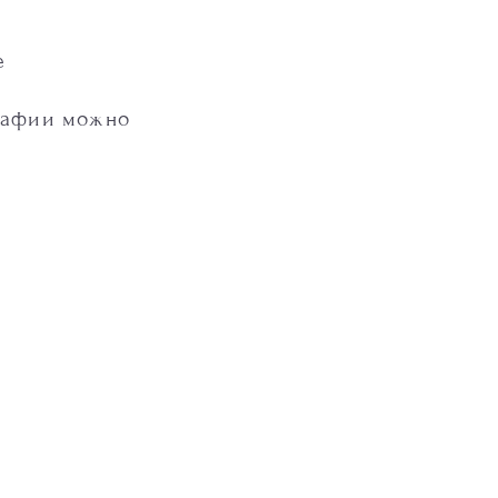
е
рафии можно