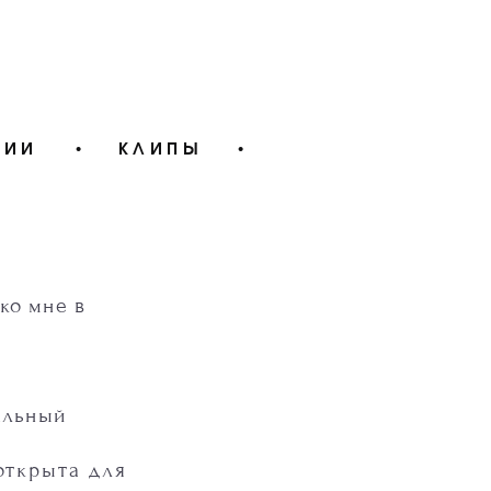
ЦИИ
•
КЛИПЫ
•
 ко мне в
альный
о
ткрыта для