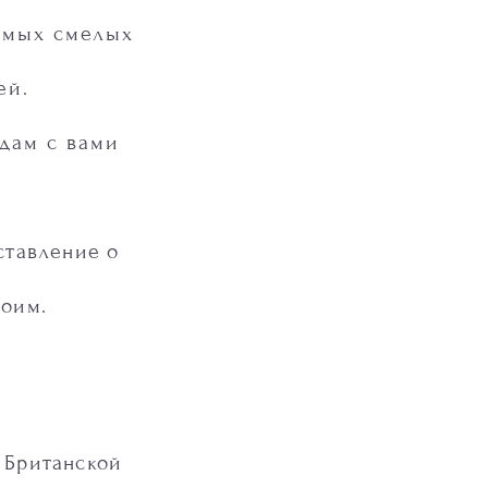
амых смелых
ей.
дам с вами
.
ставление о
воим.
 Британской